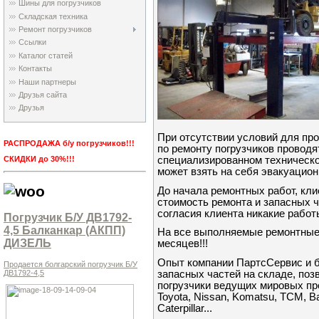
Шины для погрузчиков
Складская техника
Ремонт погрузчиков
Ссылки
Каталог статей
Контакты
Наши партнеры
Друзья сайта
Друзья
При отсутствии условий для пр
РАСПРОДАЖА б/у погрузчиков!!!
по ремонту погрузчиков провод
специализированном техническо
СКИДКИ до 30%!!!
может взять на себя эвакуацио
До начала ремонтных работ, кл
стоимость ремонта и запасных ч
согласия клиента никакие работ
Погрузчик Б/У ДВ1792-
4,5 Балканкар (АКПП)
На все выполняемые ремонтные
ДИЗЕЛЬ
месяцев!!!
Опыт компании ПартсСервис и б
Продается болгарский погрузчик Б/У
ДВ1792-4,5
запасных частей на складе, по
погрузчики ведущих мировых про
Toyota, Nissan, Komatsu, TCM, Bal
Caterpillar...