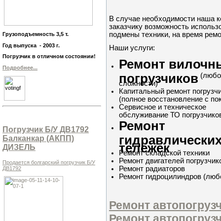
В случае необходимости наша 
заказчику возможность использо
подмены техники, на время ремо
Грузоподъемность 3,5 т.
Год выпуска - 2003 г.
Наши услуги:
Погрузчик в отличном состоянии!
Ремонт вилочн
Подробнее...
погрузчиков
(любо
сложности)
Капитальный ремонт погрузч
(полное восстановление с по
Сервисное и техническое
обслуживание ТО погрузчико
Ремонт
Погрузчик Б/У ДВ1792
гидравлически
Балканкар (АКПП)
тележек
ДИЗЕЛЬ
Ремонт складской техники
Ремонт двигателей погрузчик
Продается болгарский погрузчик Б/У
Ремонт радиаторов
ДВ1792
Ремонт гидроцилиндров (люб
Ремонт автопогруз
Ремонт автопогруз